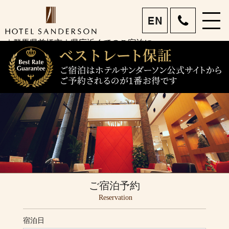
menu
ホテルサンダーソン 前
｜群馬県前橋市｜県庁近くでのご宿泊に
eng
橋市で宿泊・女子旅｜眺
望を楽しめるホテルレス
トラン｜ビジネスも旅行
もお任せあれ
ご宿泊予約
Reservation
宿泊日