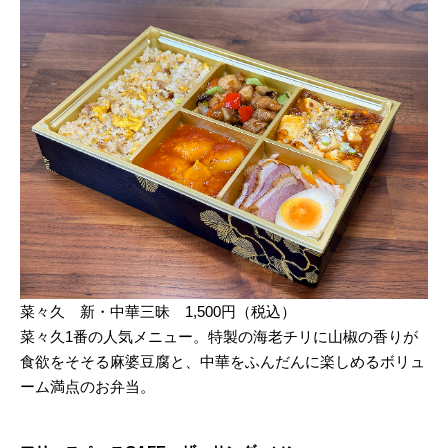
菜々久 新・中華三昧 1,500円（税込）
菜々久1番の人気メニュー。特製の海老チリに山椒の香りが
食欲をそそる麻婆豆腐と、中華をふんだんに楽しめるボリュ
ーム満点のお弁当。