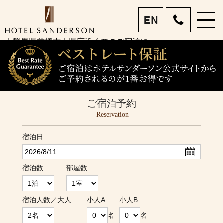
menu
ホテルサンダーソン 前
｜群馬県前橋市｜県庁近くでのご宿泊に
eng
橋市で宿泊・女子旅｜眺
望を楽しめるホテルレス
トラン｜ビジネスも旅行
もお任せあれ
ご宿泊予約
Reservation
宿泊日
宿泊数
部屋数
宿泊人数／大人
小人A
小人B
名
名