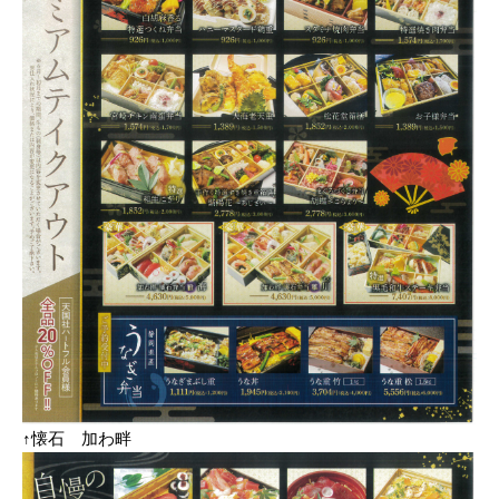
↑懐石 加わ畔