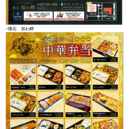
↑懐石 加わ畔