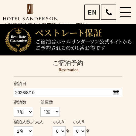
menu
ホテルサンダーソン 前
｜群馬県前橋市｜県庁近くでのご宿泊に
eng
橋市で宿泊・女子旅｜眺
望を楽しめるホテルレス
トラン｜ビジネスも旅行
もお任せあれ
ご宿泊予約
Reservation
宿泊日
宿泊数
部屋数
宿泊人数／大人
小人A
小人B
名
名